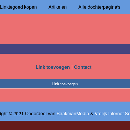
Linktegoed kopen
Artikelen
Alle dochterpagina's
Link toevoegen
Contact
Link toevoegen
ight © 2021 Onderdeel van
BaakmanMedia
&
Vrolijk Internet S