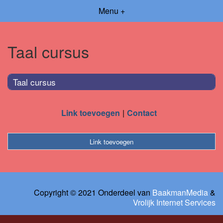
Menu +
Taal cursus
Taal cursus
Link toevoegen
Contact
Link toevoegen
Copyright © 2021 Onderdeel van
BaakmanMedia
&
Vrolijk Internet Services